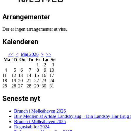
Arrangementer
Der er ingen arrangementer at vise.
Kalenderen
<<
<
Maj 2026
>
>>
Ma
Ti
On
To
Fr
Lø
Sø
1
2
3
4
5
6
7
8
9
10
11
12
13
14
15
16
17
18
19
20
21
22
23
24
25
26
27
28
29
30
31
Seneste nyt
Brunch i Mølleåhaven 2026
Bliv Medlem af Arløse Landsbylaug – Din Landsby Har Brug f
Brunch i Mølleåhaven 2025
Regnskab for 2024