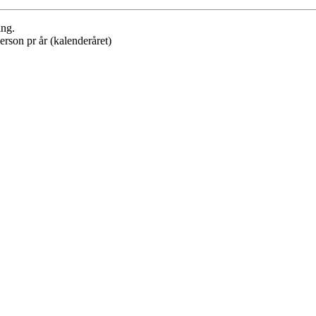
ing.
erson pr år (kalenderåret)