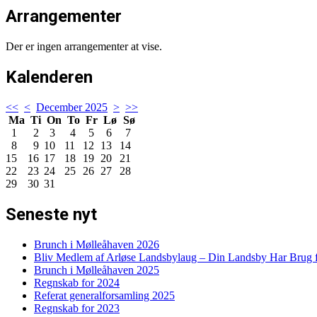
Arrangementer
Der er ingen arrangementer at vise.
Kalenderen
<<
<
December 2025
>
>>
Ma
Ti
On
To
Fr
Lø
Sø
1
2
3
4
5
6
7
8
9
10
11
12
13
14
15
16
17
18
19
20
21
22
23
24
25
26
27
28
29
30
31
Seneste nyt
Brunch i Mølleåhaven 2026
Bliv Medlem af Arløse Landsbylaug – Din Landsby Har Brug f
Brunch i Mølleåhaven 2025
Regnskab for 2024
Referat generalforsamling 2025
Regnskab for 2023