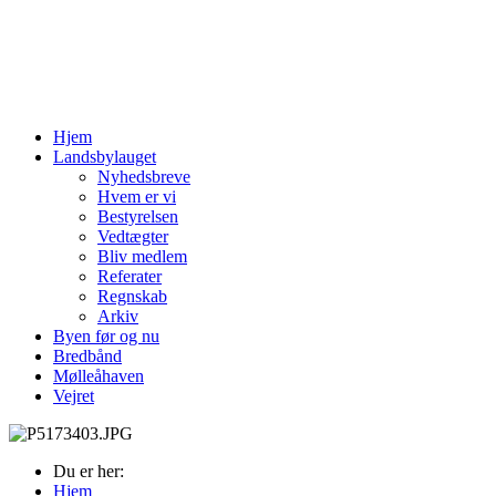
Hjem
Landsbylauget
Nyhedsbreve
Hvem er vi
Bestyrelsen
Vedtægter
Bliv medlem
Referater
Regnskab
Arkiv
Byen før og nu
Bredbånd
Mølleåhaven
Vejret
Du er her:
Hjem